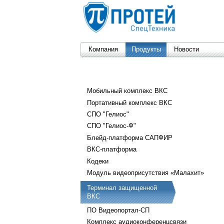
Компания
Продукты
Новости
Мобильный комплекс ВКС
Портативный комплекс ВКС
СПО "Гелиос"
СПО "Гелиос-Ф"
Блейд-платформа САПФИР
ВКС-платформа
Кодеки
Модуль видеоприсутствия «Малахит»
Терминал защищенной
ВКС
ПО Видеопортал-СП
Комплекс аудиоконференцсвязи