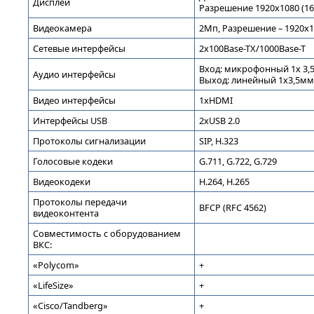
Дисплей
Разрешение 1920х1080 (16
Видеокамера
2Мп, Разрешение – 1920х
Сетевые интерфейсы
2х100Base-TX/1000Base-T
Вход: микрофонный 1x 3,5
Аудио интерфейсы
Выход: линейный 1х3,5мм 
Видео интерфейсы
1хHDMI
Интерфейсы USB
2хUSB 2.0
Протоколы сигнализации
SIP, H.323
Голосовые кодеки
G.711, G.722, G.729
Видеокодеки
H.264, H.265
Протоколы передачи
BFCP (RFC 4562)
видеоконтента
Совместимость с оборудованием
ВКС:
«Polycom»
+
«LifeSize»
+
«Cisco/Tandberg»
+